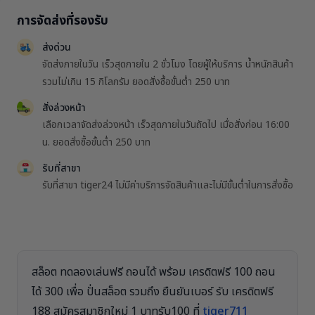
การจัดส่งที่รองรับ
ส่งด่วน
จัดส่งภายในวัน เร็วสุดภายใน 2 ชั่วโมง โดยผู้ให้บริการ น้ำหนักสินค้า
รวมไม่เกิน 15 กิโลกรัม ยอดสั่งซื้อขั้นต่ำ 250 บาท
สั่งล่วงหน้า
เลือกเวลาจัดส่งล่วงหน้า เร็วสุดภายในวันถัดไป เมื่อสั่งก่อน 16:00
น. ยอดสั่งซื้อขั้นต่ำ 250 บาท
รับที่สาขา
รับที่สาขา tiger24 ไม่มีค่าบริการจัดสินค้าและไม่มีขั้นต่ำในการสั่งซื้อ
สล็อต ทดลองเล่นฟรี ถอนได้ พร้อม เครดิตฟรี 100 ถอน
ได้ 300 เพื่อ ปั่นสล็อต รวมถึง ยืนยันเบอร์ รับ เครดิตฟรี
188 สมัครสมาชิกใหม่ 1 บาทรับ100 ที่
tiger711