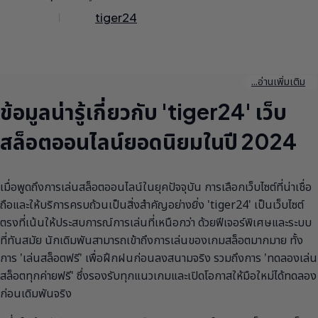
tiger24
...อ่านเพิ่มเติม
ข้อมูลน่ารู้เกี่ยวกับ 'tiger24' เว็บ
สล็อตออนไลน์ยอดนิยมในปี 2024
เมื่อพูดถึงการเล่นสล็อตออนไลน์ในยุคปัจจุบัน การเลือกเว็บไซต์ที่น่าเชื่อ
ถือและให้บริการครบถ้วนเป็นสิ่งสำคัญอย่างยิ่ง 'tiger24' เป็นเว็บไซต์
ตรงที่เน้นให้ประสบการณ์การเล่นที่เหนือกว่า ด้วยฟีเจอร์พิเศษและระบบ
ที่ทันสมัย นักเดิมพันสามารถเข้าถึงการเล่นของเกมสล็อตมากมาย ทั้ง
การ 'เล่นสล็อตฟรี' เพื่อฝึกฝนก่อนลงสนามจริง รวมถึงการ 'ทดลองเล่น
สล็อตทุกค่ายฟรี' ซึ่งรองรับทุกแนวเกมและเปิดโอกาสให้มือใหม่ได้ทดลอง
ก่อนเดิมพันจริง