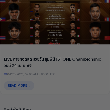
LIVE ถ่ายทอดสด มวยวัน ลุมพินี 151 ONE Championship
วันนี้ 24 เม.ย.69
📅
04/24/2026, 07:00 AM, +0000 UTC
READ MORE
→
สินค้าใกล้เคียง