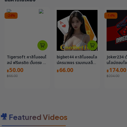
-24%
-14%
Tigersoft คาสิโนออนไ
bigbet44 คาสิโนออนไล
Joker234 เ
ลน์ ฟรีเครดิต เว็บตรง ระ
น์ครบวงจร รวมเกมสล็อ
นไลน์ตอบโจท
บบทันสมัย 2024
ตดัง ค่ายดัง อัปเดตล่าสุ
มพันทันสมัยอ
50.00
66.00
174.00
฿
฿
฿
ด
฿66.00
฿204.00
🎥 Featured Videos