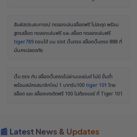
สัมผัสประสบการณ์ ทดลองเล่นสล็อตฟรี ไม่สะดุด พร้อม
สูตรสล็อต ทดลองเล่นฟรี และ สล็อต ทดลองเล่นฟรี
tiger789
ถอนได้ บน slot เว็บตรง สล็อตเว็บตรง 888 ที่
มั่นคงปลอดภัย
เว็บ ตรง กับ สล็อตเว็บตรงไม่ผ่านเอเย่นต์ ไม่มี ขั้นต่ำ
พร้อมสมัครสมาชิกใหม่ 1 บาทรับ100
tiger 101
ไทย
สล็อต และ สล็อตเครดิตฟรี 100 ไม่ต้องแชร์ ที่ Tiger 101
📰 Latest News & Updates