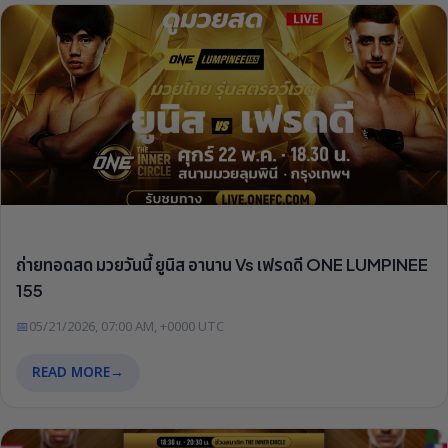
ถ่ายทอดสด มวยวันนี้ ยูนิส อานาน Vs เฟรดดี ONE LUMPINEE
155
📅
05/21/2026, 07:00 AM, +0000 UTC
READ MORE
→